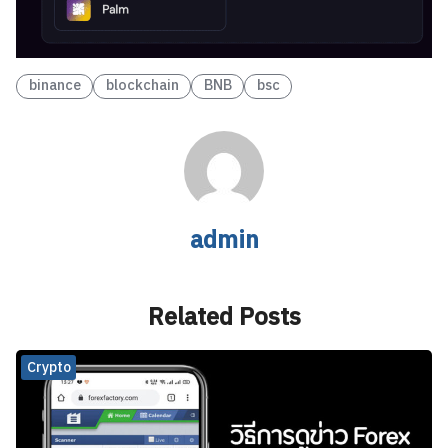
binance
blockchain
BNB
bsc
admin
Related Posts
Crypto