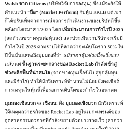
Walsh จาก Citizens
(บริษัทวิจัยการลงทุน) ซึ่งแม้จะยังให้
คำแนะนำ
“ถือ” (Market Perform)
กับหุ้น RKLB แต่เขา
ก็ได้ปรับเพิ่มคาดการณ์ผลการดำเนินงานของบริษัทดีขึ้น
หลังงบไตรมาส 1/2025 โดย
เพิ่มประมาณการกำไรปี 2025
(ลดตัวเลขขาดทุนต่อหุ้นลง) และประเมินว่าบริษัทจะเริ่มมี
กำไรในปี 2026 ตามรายได้ที่คาดว่าจะเติบโตราว 50% ใน
ปีนั้นนั่นแสดงถึงมุมมองที่ว่า
แม้ราคาหุ้นช่วงนี้จะวิ่งแรง
แล้ว
แต่
พื้นฐานระยะกลางของ Rocket Lab กำลังเข้าสู่
ช่วงพลิกฟื้นที่น่าสนใจ
(จากขาดทุนเรื้อรังไปสู่จุดคุ้มทุน
และมีกำไร) ทำให้นักวิเคราะห์จำนวนไม่น้อยยังคงเชียร์
การลงทุนในหุ้นนี้เพื่อรอการเติบโตของกำไรในอนาคต
มุมมองเชิงบวก vs เชิงลบ:
ฝั่ง
มุมมองเชิงบวก
นักวิเคราะห์
ให้เหตุผลว่าธุรกิจของ Rocket Lab อยู่ในเมกะเทรนด์ของ
อุตสาหกรรมอวกาศที่กำลังขยายตัวอย่างรวดเร็ว (คาดว่า