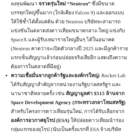
ลงทุนพัฒนา
จรวดรุ่นใหม่ “Neutron”
ซึ่งมีขนาด
บรรทุกใหญ่ขึ้นมาก (ใกล้เคียง Falcon 9) และออกแบบ
ให้ใช้ซ้ำได้ตั้งแต่ต้น ด้วย Neutron บริษัทจะสามารถ
แข่งขันในตลาดส่งดาวเทียมขนาดกลาง-ใหญ่ แข่งกับ
SpaceX และผู้รับเหมารายใหญ่อื่นๆ ได้ในอนาคต
(Neutron คาดว่าจะเปิดตัวกลางปี 2025 และมีลูกค้าราย
แรกเซ็นสัญญาแล้วก่อนปล่อยจริงเสียอีก แสดงถึงความ
ต้องการในตลาดที่มีอยู่)
ความเชื่อมั่นจากลูกค้ารัฐและองค์กรใหญ่:
Rocket Lab
ได้รับสัญญาสำคัญจากหน่วยงานรัฐบาลสหรัฐฯ และ
นานาชาติหลายครั้ง เช่น
สัญญามูลค่า $515 ล้านจาก
Space Development Agency (กระทรวงกลาโหมสหรัฐ)
สำหรับโครงการดาวเทียมรุ่นใหม่, การได้รับเลือกจาก
องค์การอวกาศยุโรป (ESA)
ให้ปล่อยดาวเทียมนำร่อง
กลุ่มแรกของยุโรป (นับเป็นครั้งแรกที่ ESA จ้างบริษัท