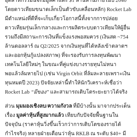
อุตสาหกรรมนี้จะมีมูลค่าแตะ $1 ล้านล้านภายในปี 2040
โดยดาวเทียมขนาดเล็กเป็นตัวขับเคลื่อนหลัก) Rocket Lab
มีตำแหน่งที่ดีที่จะเก็บเกี่ยวโอกาสนี้ทั้งจากการปล่อย
ดาวเทียมรุ่นเล็ก/กลางและการผลิตระบบดาวเทียมให้ผู้อื่น
รวมถึงมีสถานะการเงินที่แข็งแรงพอสมควร (เงินสด ~754
ล้านดอลลาร์ ณ Q2/2025 จากเงินทุนที่ได้หลังเข้าตลาดฯ
และออกหุ้นกู้แปลงสภาพ) ที่จะรองรับการลงทุนพัฒนา
เทคโนโลยีใหม่ๆ ในขณะที่คู่แข่งบางรายทุนไม่หนา
พอแล้วล้มหายไป (เช่น Virgin Orbit ที่ล้มละลายเพราะเงิน
ทุนหมดปี 2023) ปัจจัยเหล่านี้ทำให้นักวิเคราะห์เชื่อว่า
Rocket Lab
“มีของ”
และสามารถเติบโตระยะยาวได้จริง
ส่วน
มุมมองเชิงลบ/ความกังวล
ที่มีบ้างนั้น มาจากประเด็น
เรื่อง
มูลค่าหุ้นที่สูงมากแล้ว
เทียบกับปัจจัยพื้นฐานใน
ปัจจุบัน (ราคาหุ้นวิ่งขึ้นเร็วกว่าการเติบโตของรายได้
กำไรจริง) หลายฝ่ายเตือนว่าหุ้น RKLB ณ ระดับ $40+ มี