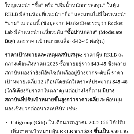
ใหญ่แนะนำ “ซื้อ” หรือ “เพิ่มน้ำหนักการลงทุน” ในหุ้น
RKLB มีส่วนน้อยที่แนะนำ “ถือ” และแทบไม่มีใครแนะนำ
“ขาย” ณ ตอนนี้ (ข้อมูลจาก MarketBeat ระบุว่า Rocket
Lab มีคำแนะนำเฉลี่ยระดับ
“ซื้อปานกลาง” (Moderate
Buy)
และราคาเป้าหมายเฉลี่ย ~$42-45 ต่อหุ้น)
ราคาเป้าหมายและเหตุผลสนับสนุน:
ราคาหุ้น RKLB ณ
กลางเดือนสิงหาคม 2025 ซื้อขายอยู่ราว
$43-45
ซึ่งหลาย
สถาบันมองว่ายังมีอัพไซด์เหลืออยู่บ้างจากระดับนี้ ราคา
เป้าหมายเฉลี่ย 12 เดือนโดยนักวิเคราะห์ประมาณ
$45-48
(ใกล้เคียงกับราคาในตลาด) แต่อย่างไรก็ตาม
มีบาง
สถาบันที่ปรับเป้าหมายขึ้นสูงกว่าราคาเฉลี่ย
สะท้อนมุม
มองเชิงบวกต่ออนาคตบริษัท เช่น:
Citigroup (Citi):
ในเดือนกรกฎาคม 2025 Citi ได้ปรับ
เพิ่มราคาเป้าหมายหุ้น RKLB จาก
$33 ขึ้นเป็น $50
และ