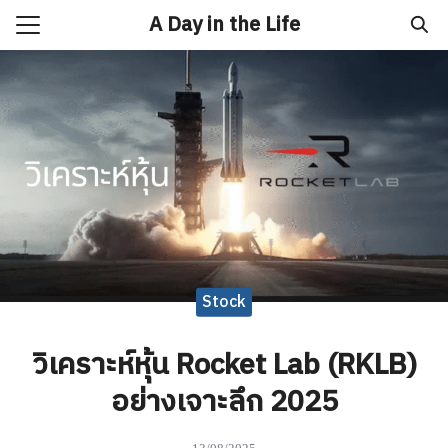
Skip
A Day in the Life
to
Search
content
for:
to
x
ิเคราะห์ทองคำวันนี้
rop
T CODE ธนาคารในประเทศไทย
Stock
วิเคราะห์หุ้น Rocket Lab (RKLB)
อย่างเจาะลึก 2025